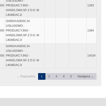
USŁUGOWO -
000
PRODUKCYJNO -
1393
HANDLOWA SP. Z O.O. W
LIKWIDACJI
GARDA AGENCJA
USŁUGOWO -
000
PRODUKCYJNO -
1384
HANDLOWA SP. Z O.O. W
LIKWIDACJI
GARDA AGENCJA
USŁUGOWO -
000
PRODUKCYJNO -
14534
HANDLOWA SP. Z O.O. W
LIKWIDACJI
← Poprzednia
1
2
3
4
5
Następna →
ęty "enter"
czynać się i kończyć znakiem "`" tzw. "Grave accent", który wpisujemy