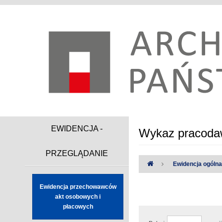
EWIDENCJA -
Wykaz pracodaw
PRZEGLĄDANIE
Ewidencja ogóln
Ewidencja przechowawców
Uwaga:
Wystąpiły następując
akt osobowych i
płacowych