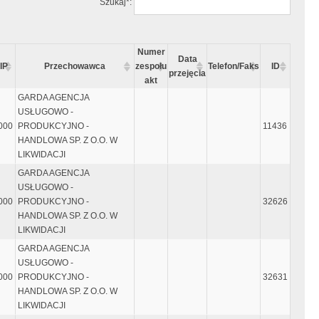
Szukaj*:
Numer
Data
IP
Przechowawca
zespołu
Telefon/Faks
ID
przejęcia
akt
GARDA AGENCJA
USŁUGOWO -
000
PRODUKCYJNO -
11436
HANDLOWA SP. Z O.O. W
LIKWIDACJI
GARDA AGENCJA
USŁUGOWO -
000
PRODUKCYJNO -
32626
HANDLOWA SP. Z O.O. W
LIKWIDACJI
GARDA AGENCJA
USŁUGOWO -
000
PRODUKCYJNO -
32631
HANDLOWA SP. Z O.O. W
LIKWIDACJI