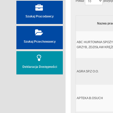
Pokaż
pozycji
Szukaj Pracodawcy
Nazwa pra
Szukaj Przechowawcy
ABC HURTOWNIA SPOŻ
GRZYB, ZDZISŁAW KRĘŻ
Deklaracja Dostępności
AGRA SP.Z O.O.
APTEKA B.OSUCH