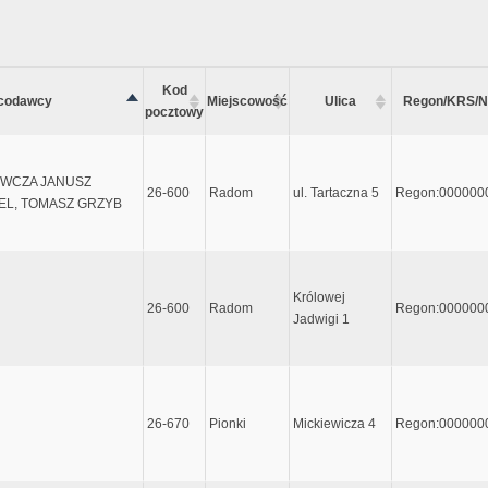
Kod
codawcy
Miejscowość
Ulica
Regon/KRS/N
pocztowy
YWCZA JANUSZ
26-600
Radom
ul. Tartaczna 5
Regon:000000
EL, TOMASZ GRZYB
Królowej
26-600
Radom
Regon:000000
Jadwigi 1
26-670
Pionki
Mickiewicza 4
Regon:000000