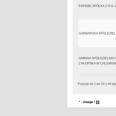
ERPEBE SPÓŁKA Z O.O.
GARBARSKA SPÓŁDZIEL
GMINNA SPÓŁDZIELNIA
CHŁOPSKA W CHLEWIS
Pozycje od 1 do 10 z 46 łą
* - Uwaga !
Wyszukiwanie następuj
Pole wyszukiwania pr