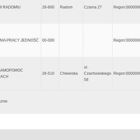
 W RADOMIU
26-600
Radom
Czarna 27
Regon:000000
NIA PRACY JEDNOŚĆ
00-000
Regon:000000
ul.
 SAMOPOMOC
26-510
Chlewiska
Czachowskiego
Regon:000000
KACH
58
cznie
e dopiero po wpisaniu przynajmniej 5 znaków, lub wcześniej jeśli zostanie wciśni
zyjmuje metadane do zaawansowanego wyszukiwania. Sentancja metadanych musi za