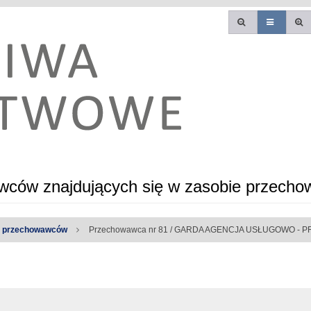
ców znajdujących się w zasobie przecho
a przechowawców
Przechowawca nr 81 / GARDA AGENCJA USŁUGOWO - P
e błędy: