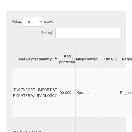
Uwaga:
Wystąpiły następujące błędy:
Pokaż
pozycji
Szukaj*:
Kod
Nazwa pracodawcy
Miejscowość
Ulica
Rego
pocztowy
"PW EXPORT - IMPORT ST.
00-000
Koszalin
Regon
RYCHTER W UPADŁOŚCI"