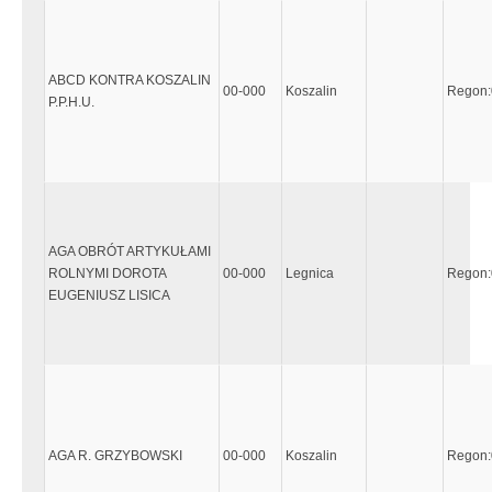
ABCD KONTRA KOSZALIN
00-000
Koszalin
Regon
P.P.H.U.
AGA OBRÓT ARTYKUŁAMI
ROLNYMI DOROTA
00-000
Legnica
Regon
EUGENIUSZ LISICA
AGA R. GRZYBOWSKI
00-000
Koszalin
Regon