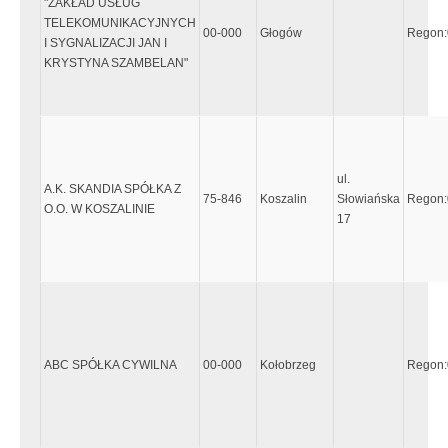
"ZAKŁAD USŁUG
TELEKOMUNIKACYJNYCH
00-000
Głogów
Regon
I SYGNALIZACJI JAN I
KRYSTYNA SZAMBELAN"
ul.
A.K. SKANDIA SPÓŁKA Z
75-846
Koszalin
Słowiańska
Regon
O.O. W KOSZALINIE
17
ABC SPÓŁKA CYWILNA
00-000
Kołobrzeg
Regon