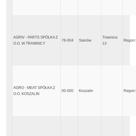
AGRIV - PARTS SPÓŁKA Z
Trawnica
76-004
Sianów
Regon
O.O. W TRAWNICY
13
AGRO - MEAT SPÓŁKA Z
00-000
Koszalin
Regon
O.O. KOSZALIN