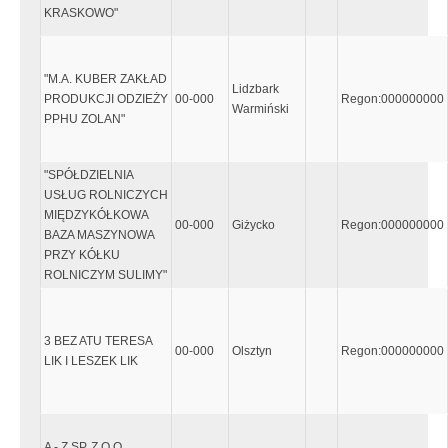
KRASKOWO"
"M.A. KUBER ZAKŁAD
Lidzbark
PRODUKCJI ODZIEŻY
00-000
Regon:000000000
Warmiński
PPHU ZOLAN"
"SPÓŁDZIELNIA
USŁUG ROLNICZYCH
MIĘDZYKÓŁKOWA
00-000
Giżycko
Regon:000000000
BAZA MASZYNOWA
PRZY KÓŁKU
ROLNICZYM SULIMY"
3 BEZ ATU TERESA
00-000
Olsztyn
Regon:000000000
LIK I LESZEK LIK
A - Z SP. Z O.O.