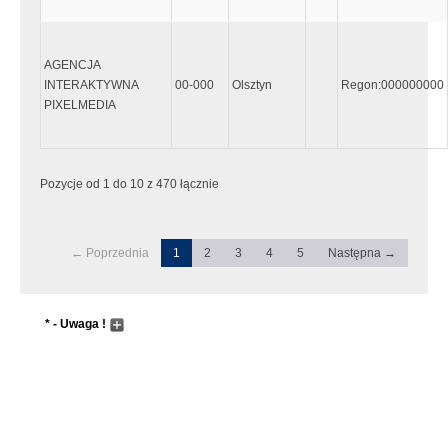
AGENCJA
INTERAKTYWNA
00-000
Olsztyn
Regon:000000000
PIXELMEDIA
Pozycje od 1 do 10 z 470 łącznie
← Poprzednia
1
2
3
4
5
Następna →
* - Uwaga !
Wyszukiwanie następuje dopiero po wpisaniu przynajmniej 5
znaków, lub wcześniej jeśli zostanie wciśnięty "enter"
Pole wyszukiwania przyjmuje metadane do zaawansowanego
wyszukiwania. Sentancja metadanych musi zaczynać się i
kończyć znakiem "`" tzw. "Grave accent", który wpisujemy
przyciskając przycisk w górnym lewym rogu klawiatury (tam gdzie