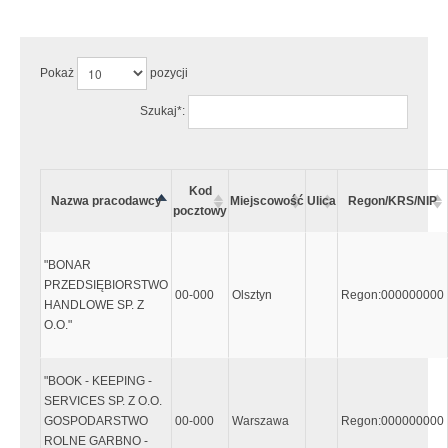
Uwaga:
Wystąpiły następujące błędy:
Pokaż
pozycji
Szukaj*:
Kod
Nazwa pracodawcy
Miejscowość
Ulica
Regon/KRS/NIP
pocztowy
"BONAR
PRZEDSIĘBIORSTWO
00-000
Olsztyn
Regon:000000000
HANDLOWE SP. Z
O.O."
"BOOK - KEEPING -
SERVICES SP. Z O.O.
GOSPODARSTWO
00-000
Warszawa
Regon:000000000
ROLNE GARBNO -