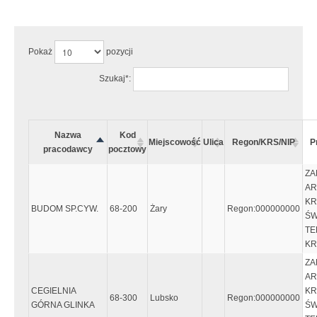
Uwaga:
Wystąpiły następujące błędy:
Pokaż
pozycji
Szukaj*:
Nazwa
Kod
Miejscowość
Ulica
Regon/KRS/NIP
P
pracodawcy
pocztowy
ZA
AR
KR
BUDOM SP.CYW.
68-200
Żary
Regon:000000000
ŚW
TE
KR
ZA
AR
CEGIELNIA
KR
68-300
Lubsko
Regon:000000000
GÓRNA GLINKA
ŚW