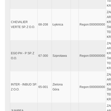
TE
KR
ZA
AR
CHEVALIER
KR
68-208
Łęknica
Regon:000000000
VERTE SP. Z O.O.
ŚW
TE
KR
ZA
AR
EGO PH - P SP. Z
KR
67-300
Szprotawa
Regon:000000000
O.O.
ŚW
TE
KR
ZA
AR
INTER - INBUD SP.
Zielona
KR
65-001
Regon:000000000
Z O.O.
Góra
ŚW
TE
KR
ZA
JUNIPEA
AR