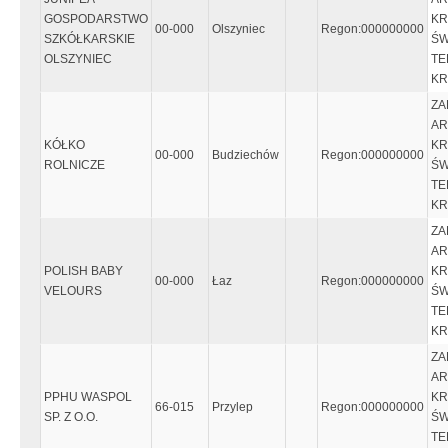
GOSPODARSTWO
KR
00-000
Olszyniec
Regon:000000000
SZKÓŁKARSKIE
ŚW
OLSZYNIEC
TE
KR
ZA
AR
KÓŁKO
KR
00-000
Budziechów
Regon:000000000
ROLNICZE
ŚW
TE
KR
ZA
AR
POLISH BABY
KR
00-000
Łaz
Regon:000000000
VELOURS
ŚW
TE
KR
ZA
AR
PPHU WASPOL
KR
66-015
Przylep
Regon:000000000
SP. Z O.O.
ŚW
TE