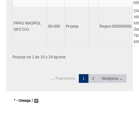
KR
ZA
AR
PPHU WASPOL
KR
00-000
Przylep
Regon:000000000
SP.Z O.O.
ŚW
TE
KR
Pozycje od 1 do 10 z 19 łącznie
← Poprzednia
1
2
Następna →
* - Uwaga !
Wyszukiwanie następuje dopiero po wpisaniu przynajmniej 5
znaków, lub wcześniej jeśli zostanie wciśnięty "enter"
Pole wyszukiwania przyjmuje metadane do zaawansowanego
wyszukiwania. Sentancja metadanych musi zaczynać się i
kończyć znakiem "`" tzw. "Grave accent", który wpisujemy
przyciskając przycisk w górnym lewym rogu klawiatury (tam gdzie