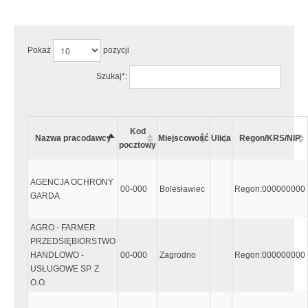
Uwaga:
Wystąpiły następujące błędy:
Pokaż
pozycji
Szukaj*:
Kod
Nazwa pracodawcy
Miejscowość
Ulica
Regon/KRS/NIP
pocztowy
AGENCJA OCHRONY
00-000
Bolesławiec
Regon:000000000
GARDA
AGRO - FARMER
PRZEDSIĘBIORSTWO
HANDLOWO -
00-000
Zagrodno
Regon:000000000
USŁUGOWE SP. Z
O.O.