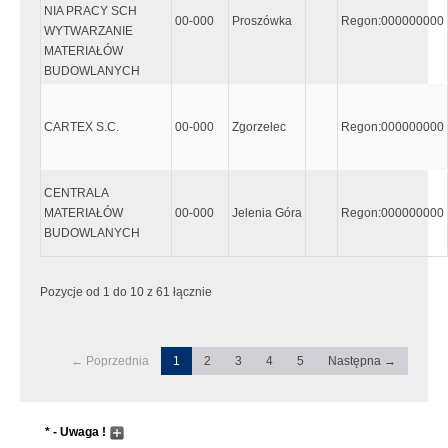
NIA PRACY SCH
00-000
Proszówka
Regon:000000000
WYTWARZANIE
MATERIAŁÓW
BUDOWLANYCH
CARTEX S.C.
00-000
Zgorzelec
Regon:000000000
CENTRALA
MATERIAŁÓW
00-000
Jelenia Góra
Regon:000000000
BUDOWLANYCH
Pozycje od 1 do 10 z 61 łącznie
← Poprzednia
1
2
3
4
5
Następna →
* - Uwaga !