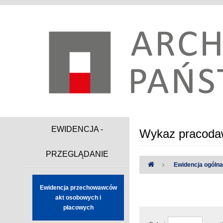
EWIDENCJA -
Wykaz pracodaw
PRZEGLĄDANIE
Ewidencja ogóln
Ewidencja przechowawców
Uwaga:
Wystąpiły następując
akt osobowych i
płacowych