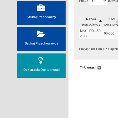
Pokaż
pozycji
Szukaj Pracodawcy
Nazwa
Kod
pracodawcy
pocztow
MAY - POL SP.
00-000
Z O.O.
Szukaj Przechowawcy
Pozycje od 1 do 1 z 1 łączn
* - Uwaga !
Deklaracja Dostępności
Wyszukiwanie następuj
Pole wyszukiwania pr
przyciskając przycisk
Nowak `&` Ada
Zostaną nam zwrócone
... nowak ... adam ...		... Nowak ... Adam 