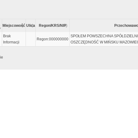
Miejscowość
Ulica
Regon/KRS/NIP
Przechowaw
y
Brak
SPOŁEM POWSZECHNA SPÓŁDZIELN
Regon:000000000
Informacji
OSZCZĘDNOŚĆ W MIŃSKU MAZOWIE
ie
e dopiero po wpisaniu przynajmniej 5 znaków, lub wcześniej jeśli zostanie wciśni
zyjmuje metadane do zaawansowanego wyszukiwania. Sentancja metadanych musi za
 w górnym lewym rogu klawiatury (tam gdzie tylda). Dla przykładu wpisując:
m
 wiersze z poniższą kombinacją tekstu:
...		... nowaK ... adaM ...

                 ... adam ... nowak ...		... aDam ... nOwak .