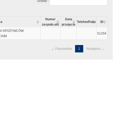
Szukaj*:
Numer
Data
ca
Telefon/Faks
ID
zespołu akt
przejęcia
IA SPOŻYWCÓW
51294
CKIM
← Poprzednia
1
Następna →
ęty "enter"
czynać się i kończyć znakiem "`" tzw. "Grave accent", który wpisujemy
..