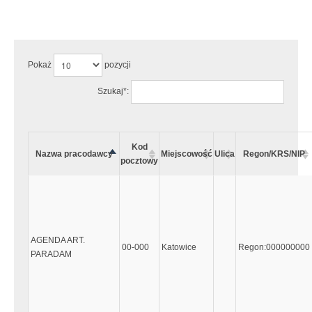
Uwaga:
Wystąpiły następujące błędy:
Pokaż
pozycji
Szukaj*:
Kod
Nazwa pracodawcy
Miejscowość
Ulica
Regon/KRS/NIP
pocztowy
AGENDA ART.
00-000
Katowice
Regon:000000000
PARADAM