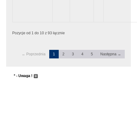
Pozycje od 1 do 10 z 93 łącznie
← Poprzednia
1
2
3
4
5
Następna →
* - Uwaga !
Wyszukiwanie następuje dopiero po wpisaniu przynajmniej 5
znaków, lub wcześniej jeśli zostanie wciśnięty "enter"
Pole wyszukiwania przyjmuje metadane do zaawansowanego
wyszukiwania. Sentancja metadanych musi zaczynać się i
kończyć znakiem "`" tzw. "Grave accent", który wpisujemy
przyciskając przycisk w górnym lewym rogu klawiatury (tam gdzie
tylda). Dla przykładu wpisując:
Nowak `&` Adam