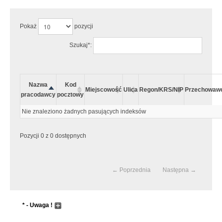
Pokaż
pozycji
Szukaj*:
Nazwa
Kod
Miejscowość
Ulica
Regon/KRS/NIP
Przechowaw
pracodawcy
pocztowy
Nie znaleziono żadnych pasujących indeksów
Pozycji 0 z 0 dostępnych
← Poprzednia
Następna →
* - Uwaga !
Wyszukiwanie następuje dopiero po wpisaniu przynajmniej 5