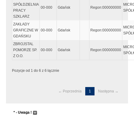
SPÓŁDZIELNIA
MICR
00-000
Gdańsk
Regon:000000000
PRACY
SPÓŁK
SZKLARZ
ZAKŁADY
MICR
GRAFICZNE W
00-000
Gdańsk
Regon:000000000
SPÓŁK
GDAŃSKU
ZBROJSTAL
MICR
POMORZE SP.
00-000
Gdańsk
Regon:000000000
SPÓŁK
Z O.O.
Pozycje od 1 do 6 z 6 łącznie
← Poprzednia
1
Następna →
* - Uwaga !
Wyszukiwanie następuje dopiero po wpisaniu przynajmniej 5
znaków, lub wcześniej jeśli zostanie wciśnięty "enter"
Pole wyszukiwania przyjmuje metadane do zaawansowanego