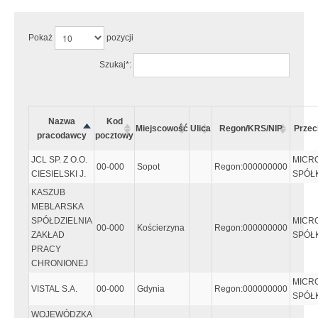
Pokaż
pozycji
Szukaj*:
Nazwa
Kod
Miejscowość
Ulica
Regon/KRS/NIP
Prze
pracodawcy
pocztowy
JCL SP. Z O.O.
MICR
00-000
Sopot
Regon:000000000
CIESIELSKI J.
SPÓŁK
KASZUB
MEBLARSKA
SPÓŁDZIELNIA
MICR
00-000
Kościerzyna
Regon:000000000
ZAKŁAD
SPÓŁK
PRACY
CHRONIONEJ
MICR
VISTAL S.A.
00-000
Gdynia
Regon:000000000
SPÓŁK
WOJEWÓDZKA