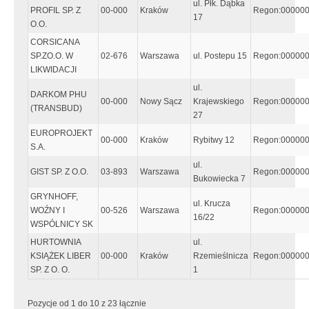
ul. Płk. Dąbka
PROFIL SP. Z
00-000
Kraków
Regon:00000
17
O.O.
CORSICANA
SP.ZO.O. W
02-676
Warszawa
ul. Postepu 15
Regon:00000
LIKWIDACJI
ul.
DARKOM PHU
00-000
Nowy Sącz
Krajewskiego
Regon:00000
(TRANSBUD)
27
EUROPROJEKT
00-000
Kraków
Rybitwy 12
Regon:00000
S.A.
ul.
GIST SP. Z O.O.
03-893
Warszawa
Regon:00000
Bukowiecka 7
GRYNHOFF,
ul. Krucza
WOŹNY I
00-526
Warszawa
Regon:00000
16/22
WSPÓLNICY SK
HURTOWNIA
ul.
KSIĄŻEK LIBER
00-000
Kraków
Rzemieślnicza
Regon:00000
SP. Z O. O.
1
Pozycje od 1 do 10 z 23 łącznie