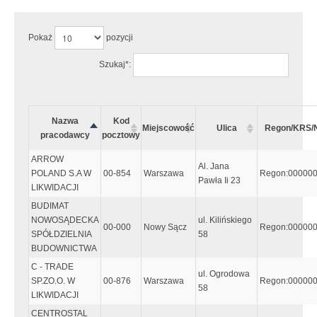
Pokaż
pozycji
Szukaj*:
Nazwa
Kod
Miejscowość
Ulica
Regon/KRS/
pracodawcy
pocztowy
ARROW
Al. Jana
POLAND S.A W
00-854
Warszawa
Regon:00000
Pawła Ii 23
LIKWIDACJI
BUDIMAT
NOWOSĄDECKA
ul. Kilińskiego
00-000
Nowy Sącz
Regon:00000
SPÓŁDZIELNIA
58
BUDOWNICTWA
C - TRADE
ul. Ogrodowa
SP.ZO.O. W
00-876
Warszawa
Regon:00000
58
LIKWIDACJI
CENTROSTAL