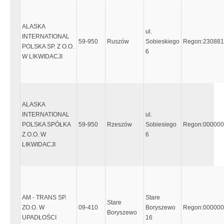
ALASKA
ul.
INTERNATIONAL
59-950
Ruszów
Sobieskiego
Regon:23088
POLSKA SP. Z O.O.
6
W LIKWIDACJI
ALASKA
INTERNATIONAL
ul.
POLSKA SPÓŁKA
59-950
Rzeszów
Sobiesiego
Regon:00000
Z O.O. W
6
LIKWIDACJI
AM - TRANS SP.
Stare
Stare
ZO.O. W
09-410
Boryszewo
Regon:00000
Boryszewo
UPADŁOŚCI
16