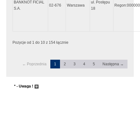
BANKNOT FICIAL
ul. Postępu
02-676
Warszawa
Regon:00000
S.A.
18
Pozycje od 1 do 10 z 154 łącznie
← Poprzednia
1
2
3
4
5
Następna →
* - Uwaga !
Wyszukiwanie następuje dopiero po wpisaniu przynajmniej 5
znaków, lub wcześniej jeśli zostanie wciśnięty "enter"
Pole wyszukiwania przyjmuje metadane do zaawansowanego
wyszukiwania. Sentancja metadanych musi zaczynać się i
kończyć znakiem "`" tzw. "Grave accent", który wpisujemy
przyciskając przycisk w górnym lewym rogu klawiatury (tam gdzie
tylda). Dla przykładu wpisując:
Nowak `&` Adam