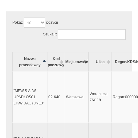
Uwaga:
Wystąpiły następujące błędy:
Pokaż
pozycji
Szukaj*:
Nazwa
Kod
Miejscowość
Ulica
Regon/KRS/
pracodawcy
pocztowy
"MEW S.A. W
Woronicza
UPADŁOŚCI
02-640
Warszawa
Regon:00000
76/119
LIKWIDACYJNEJ"