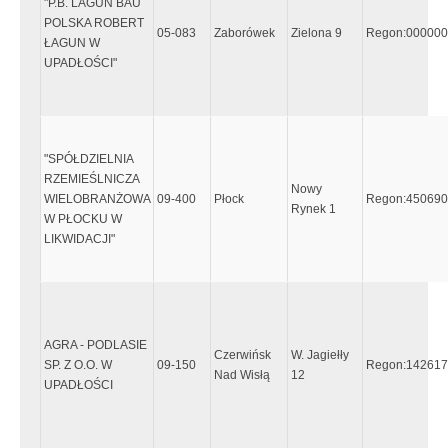
"P.B. LAGUN BAU
POLSKA ROBERT
05-083
Zaborówek
Zielona 9
Regon:00000
ŁAGUN W
UPADŁOŚCI"
"SPÓŁDZIELNIA
RZEMIEŚLNICZA
Nowy
WIELOBRANŻOWA
09-400
Płock
Regon:450690
Rynek 1
W PŁOCKU W
LIKWIDACJI"
AGRA - PODLASIE
Czerwińsk
W. Jagiełły
SP. Z O.O. W
09-150
Regon:14261
Nad Wisłą
12
UPADŁOŚCI