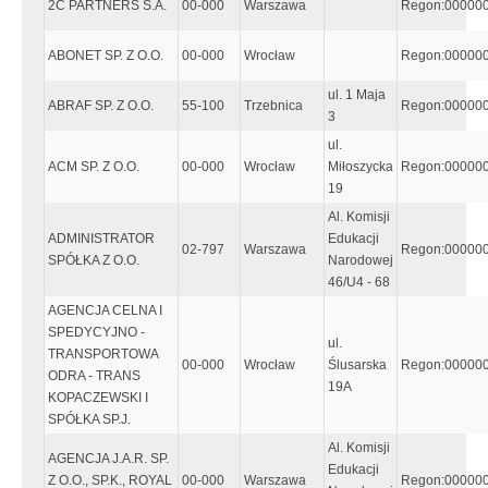
2C PARTNERS S.A.
00-000
Warszawa
Regon:00000
ABONET SP. Z O.O.
00-000
Wrocław
Regon:00000
ul. 1 Maja
ABRAF SP. Z O.O.
55-100
Trzebnica
Regon:00000
3
ul.
ACM SP. Z O.O.
00-000
Wrocław
Miłoszycka
Regon:00000
19
Al. Komisji
ADMINISTRATOR
Edukacji
02-797
Warszawa
Regon:00000
SPÓŁKA Z O.O.
Narodowej
46/U4 - 68
AGENCJA CELNA I
SPEDYCYJNO -
ul.
TRANSPORTOWA
00-000
Wrocław
Ślusarska
Regon:00000
ODRA - TRANS
19A
KOPACZEWSKI I
SPÓŁKA SP.J.
Al. Komisji
AGENCJA J.A.R. SP.
Edukacji
Z O.O., SP.K., ROYAL
00-000
Warszawa
Regon:00000