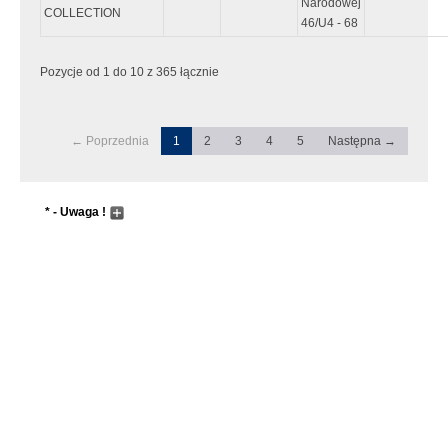
Narodowej
COLLECTION
46/U4 - 68
Pozycje od 1 do 10 z 365 łącznie
← Poprzednia
1
2
3
4
5
Następna →
* - Uwaga !
Wyszukiwanie następuje dopiero po wpisaniu przynajmniej 5
znaków, lub wcześniej jeśli zostanie wciśnięty "enter"
Pole wyszukiwania przyjmuje metadane do zaawansowanego
wyszukiwania. Sentancja metadanych musi zaczynać się i
kończyć znakiem "`" tzw. "Grave accent", który wpisujemy
przyciskając przycisk w górnym lewym rogu klawiatury (tam gdzie
tylda). Dla przykładu wpisując:
Nowak `&` Adam
Zostaną nam zwrócone wiersze z poniższą kombinacją tekstu: