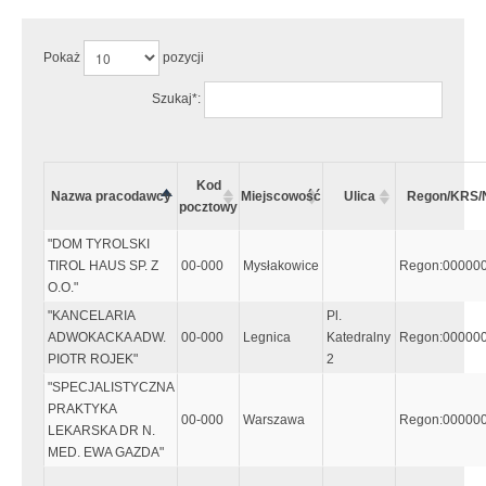
Pokaż
pozycji
Szukaj*:
Kod
Nazwa pracodawcy
Miejscowość
Ulica
Regon/KRS/
pocztowy
"DOM TYROLSKI
TIROL HAUS SP. Z
00-000
Mysłakowice
Regon:00000
O.O."
"KANCELARIA
Pl.
ADWOKACKA ADW.
00-000
Legnica
Katedralny
Regon:00000
PIOTR ROJEK"
2
"SPECJALISTYCZNA
PRAKTYKA
00-000
Warszawa
Regon:00000
LEKARSKA DR N.
MED. EWA GAZDA"