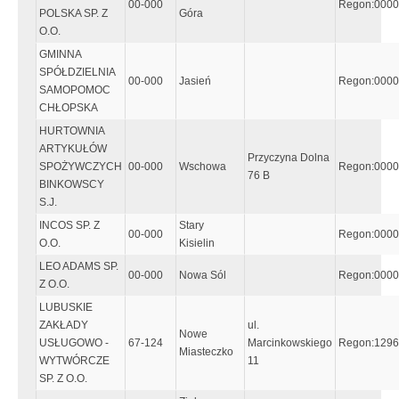
00-000
Regon:000
POLSKA SP. Z
Góra
O.O.
GMINNA
SPÓŁDZIELNIA
00-000
Jasień
Regon:000
SAMOPOMOC
CHŁOPSKA
HURTOWNIA
ARTYKUŁÓW
Przyczyna Dolna
SPOŻYWCZYCH
00-000
Wschowa
Regon:000
76 B
BINKOWSCY
S.J.
INCOS SP. Z
Stary
00-000
Regon:000
O.O.
Kisielin
LEO ADAMS SP.
00-000
Nowa Sól
Regon:000
Z O.O.
LUBUSKIE
ZAKŁADY
ul.
Nowe
USŁUGOWO -
67-124
Marcinkowskiego
Regon:129
Miasteczko
WYTWÓRCZE
11
SP. Z O.O.