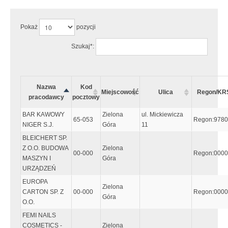
Pokaż
pozycji
Szukaj*:
Nazwa
Kod
Miejscowość
Ulica
Regon/KR
pracodawcy
pocztowy
BAR KAWOWY
Zielona
ul. Mickiewicza
65-053
Regon:978
NIGER S.J.
Góra
11
BLEICHERT SP.
Z O.O. BUDOWA
Zielona
00-000
Regon:000
MASZYN I
Góra
URZĄDZEŃ
EUROPA
Zielona
CARTON SP. Z
00-000
Regon:000
Góra
O.O.
FEMI NAILS
COSMETICS -
Zielona