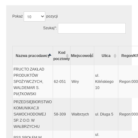
Pokaż
pozycji
Szukaj*:
Kod
Nazwa pracodawcy
Miejscowość
Ulica
Regon/K
pocztowy
FRUCTO ZAKŁAD
PRODUKTÓW
ul.
SPOŻYWCZYCH,
62-051
Wiry
Kilińskiego
Regon:00
WALDEMAR S.
10
PIĄTKOWSKI
PRZEDSIĘBIORSTWO
KOMUNIKACJI
SAMOCHODOWEJ
58-309
Wałbrzych
ul. Długa 5
Regon:00
SP. Z O.O. W
WAŁBRZYCHU
ul.
PSS SPOŁEM W