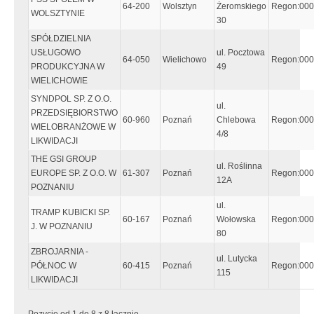
64-200
Wolsztyn
Żeromskiego
Regon:00
WOLSZTYNIE
30
SPÓŁDZIELNIA
USŁUGOWO
ul. Pocztowa
64-050
Wielichowo
Regon:00
PRODUKCYJNA W
49
WIELICHOWIE
SYNDPOL SP. Z O.O.
ul.
PRZEDSIĘBIORSTWO
60-960
Poznań
Chlebowa
Regon:00
WIELOBRANŻOWE W
4/8
LIKWIDACJI
THE GSI GROUP
ul. Roślinna
EUROPE SP. Z O.O. W
61-307
Poznań
Regon:00
12A
POZNANIU
ul.
TRAMP KUBICKI SP.
60-167
Poznań
Wołowska
Regon:00
J. W POZNANIU
80
ZBROJARNIA -
ul. Lutycka
PÓŁNOC W
60-415
Poznań
Regon:00
115
LIKWIDACJI