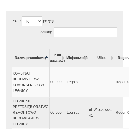
Uwaga:
Wystąpiły następujące błędy:
Pokaż
pozycji
Szukaj*:
Kod
Nazwa pracodawcy
Miejscowość
Ulica
Regon
pocztowy
KOMBINAT
BUDOWNICTWA
00-000
Legnica
Regon:
KOMUNALNEGO W
LEGNICY
LEGNICKIE
PRZEDSIĘBIORSTWO
ul. Wrocławska
REMONTOWO
00-000
Legnica
Regon:
41
BUDOWLANE W
LEGNICY