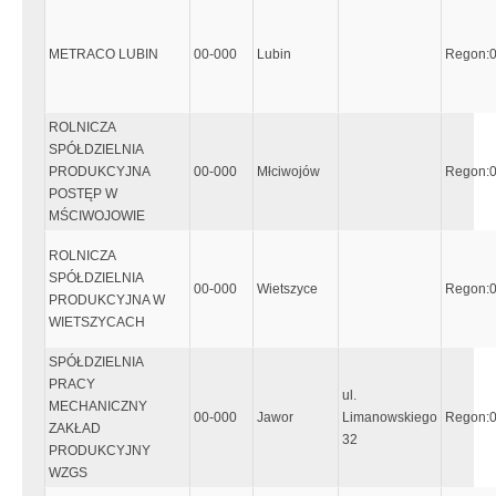
METRACO LUBIN
00-000
Lubin
Regon:
ROLNICZA
SPÓŁDZIELNIA
PRODUKCYJNA
00-000
Młciwojów
Regon:
POSTĘP W
MŚCIWOJOWIE
ROLNICZA
SPÓŁDZIELNIA
00-000
Wietszyce
Regon:
PRODUKCYJNA W
WIETSZYCACH
SPÓŁDZIELNIA
PRACY
ul.
MECHANICZNY
00-000
Jawor
Limanowskiego
Regon:
ZAKŁAD
32
PRODUKCYJNY
WZGS