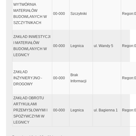
WYTWÓRNIA
MATERIAŁÓW
00-000
Szczytniki
Regon:
BUDOWLANYCH W
SZCZYTNIKACH
ZAKŁAD INWESTYCJI
I MATERIAŁÓW
00-000
Legnica
ul. Wandy 5
Regon:
BUDOWLANYCH W
LEGNICY
ZAKŁAD
Brak
INŻYNIERYJNO -
00-000
Regon:
Informacji
DROGOWY
ZAKŁAD OBROTU
ARTYKUŁAMI
PRZEMYSŁOWYMI I
00-000
Legnica
ul. Bagienna 1
Regon:
SPOŻYWCZYMI W
LEGNICY