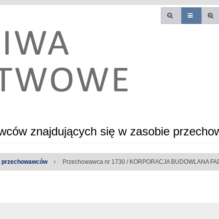
ców znajdujących się w zasobie przecho
a przechowawców
Przechowawca nr 1730 / KORPORACJA BUDOWLANA FA
e błędy: