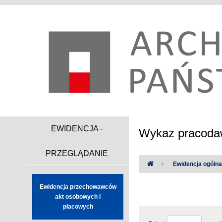
EWIDENCJA -
Wykaz pracodaw
PRZEGLĄDANIE
Ewidencja ogóln
Ewidencja przechowawców
Uwaga:
Wystąpiły następując
akt osobowych i
płacowych