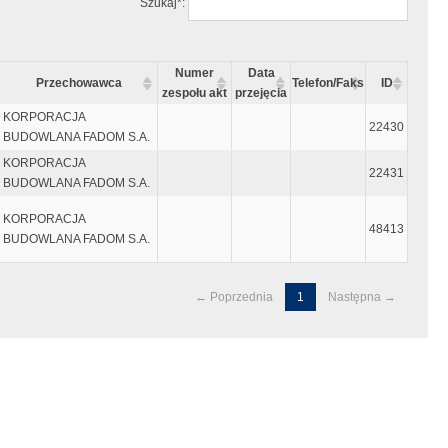
Szukaj*:
Numer
Data
Przechowawca
Telefon/Faks
ID
zespołu akt
przejęcia
KORPORACJA
22430
BUDOWLANA FADOM S.A.
KORPORACJA
22431
BUDOWLANA FADOM S.A.
KORPORACJA
48413
BUDOWLANA FADOM S.A.
← Poprzednia
1
Następna →
ęty "enter"
czynać się i kończyć znakiem "`" tzw. "Grave accent", który wpisujemy