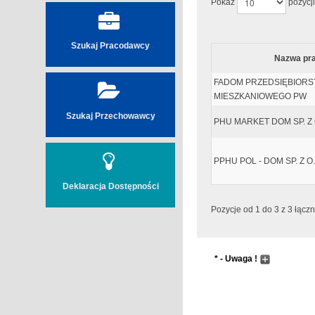
Pokaż
pozycji
Szukaj Pracodawcy
Nazwa pr
FADOM PRZEDSIĘBIOR
MIESZKANIOWEGO PW
Szukaj Przechowawcy
PHU MARKET DOM SP. Z 
PPHU POL - DOM SP. Z O.
Deklaracja Dostępności
Pozycje od 1 do 3 z 3 łączn
* - Uwaga !
Wyszukiwanie następuj
Pole wyszukiwania pr
przyciskając przycisk