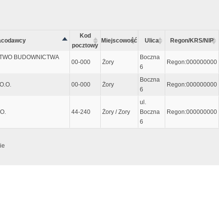
Kod
acodawcy
Miejscowość
Ulica
Regon/KRS/NIP
pocztowy
STWO BUDOWNICTWA
Boczna
00-000
Żory
Regon:000000000
6
Boczna
O.O.
00-000
Żory
Regon:000000000
6
ul.
O.
44-240
Żory / Zory
Boczna
Regon:000000000
6
ie
e dopiero po wpisaniu przynajmniej 5 znaków, lub wcześniej jeśli zostanie wciśni
zyjmuje metadane do zaawansowanego wyszukiwania. Sentancja metadanych musi za
 w górnym lewym rogu klawiatury (tam gdzie tylda). Dla przykładu wpisując: