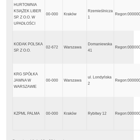
HURTOWNIA
KSIĄŻEK LIBER
Rzemieślnicza
00-000
Kraków
Regon:00000
SP. Z O.O. W
1
UPADŁOŚCI
KODAK POLSKA
Domaniewska
02-672
Warszawa
Regon:00000
SP. Z O.O.
41
KRG SPÓŁKA
ul. Londyńska
JAWNA W
00-000
Warszawa
Regon:00000
2
WARSZAWIE
KZPML PALMA
00-000
Kraków
Rybitwy 12
Regon:00000