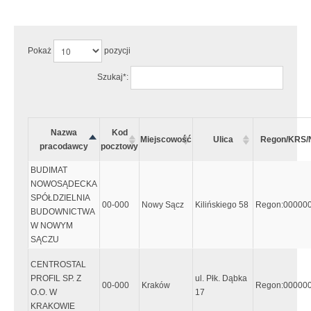
Uwaga:
Wystąpiły następujące błędy:
Pokaż
pozycji
Szukaj*:
Nazwa
Kod
Miejscowość
Ulica
Regon/KRS/
pracodawcy
pocztowy
BUDIMAT
NOWOSĄDECKA
SPÓŁDZIELNIA
00-000
Nowy Sącz
Kilińskiego 58
Regon:00000
BUDOWNICTWA
W NOWYM
SĄCZU
CENTROSTAL
PROFIL SP. Z
ul. Płk. Dąbka
00-000
Kraków
Regon:00000
O.O. W
17
KRAKOWIE