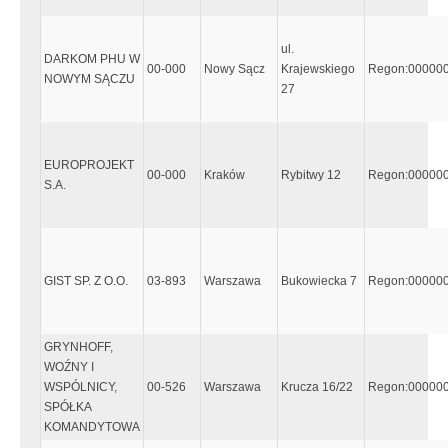
ul.
DARKOM PHU W
00-000
Nowy Sącz
Krajewskiego
Regon:00000
NOWYM SĄCZU
27
EUROPROJEKT
00-000
Kraków
Rybitwy 12
Regon:00000
S.A.
GIST SP. Z O.O.
03-893
Warszawa
Bukowiecka 7
Regon:00000
GRYNHOFF,
WOŹNY I
WSPÓLNICY,
00-526
Warszawa
Krucza 16/22
Regon:00000
SPÓŁKA
KOMANDYTOWA