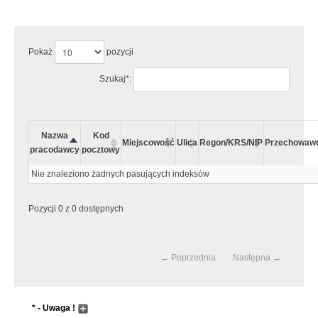
Uwaga:
Wystąpiły następujące błędy:
Pokaż
pozycji
Szukaj*:
Nazwa
Kod
Miejscowość
Ulica
Regon/KRS/NIP
Przechowaw
pracodawcy
pocztowy
Nie znaleziono żadnych pasujących indeksów
Pozycji 0 z 0 dostępnych
← Poprzednia
Następna →
* - Uwaga !