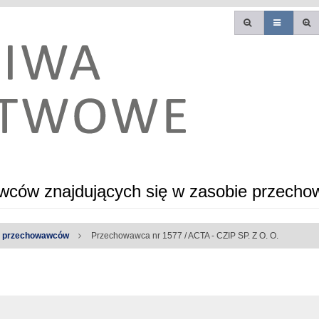
ców znajdujących się w zasobie przecho
a przechowawców
Przechowawca nr 1577 / ACTA - CZIP SP. Z O. O.
e błędy: