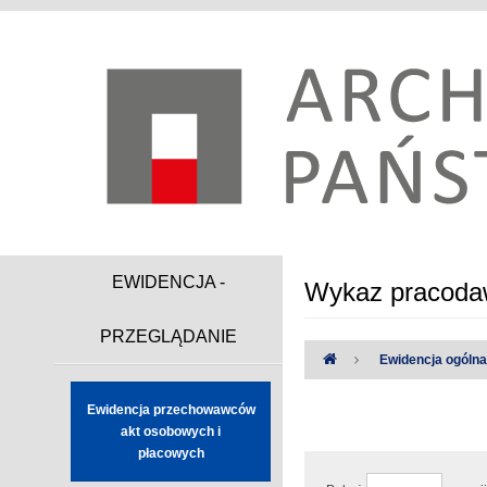
EWIDENCJA -
Wykaz pracodaw
PRZEGLĄDANIE
Ewidencja ogóln
Ewidencja przechowawców
Uwaga:
Wystąpiły następując
akt osobowych i
płacowych