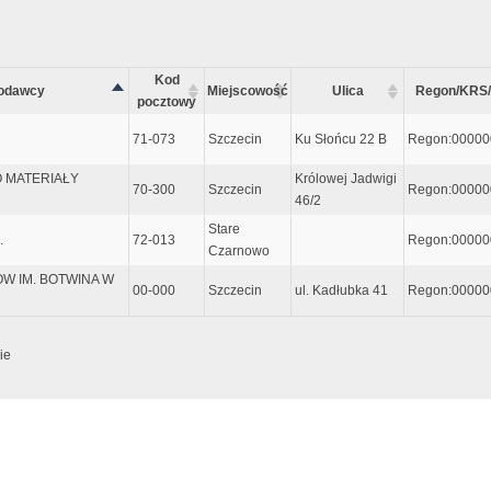
Kod
odawcy
Miejscowość
Ulica
Regon/KRS/
pocztowy
71-073
Szczecin
Ku Słońcu 22 B
Regon:00000
 MATERIAŁY
Królowej Jadwigi
70-300
Szczecin
Regon:00000
46/2
Stare
.
72-013
Regon:00000
Czarnowo
ÓW IM. BOTWINA W
00-000
Szczecin
ul. Kadłubka 41
Regon:00000
ie
e dopiero po wpisaniu przynajmniej 5 znaków, lub wcześniej jeśli zostanie wciśni
zyjmuje metadane do zaawansowanego wyszukiwania. Sentancja metadanych musi za