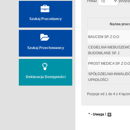
Pokaż
pozycji
Szukaj Pracodawcy
Nazwa prac
BAUCEM SP. Z O.O.
CEGIELNIA NIEBUSZEWO
Szukaj Przechowawcy
BUDOWLANE SP. J.
PROST MEDICA SP. Z O.O
SPÓŁDZIELNIA INWALID
Deklaracja Dostępności
UPADŁOŚCI
Pozycje od 1 do 4 z 4 łączn
* - Uwaga !
Wyszukiwanie następuj
Pole wyszukiwania pr