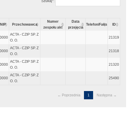
Szukaj*:
Numer
Data
NIP
Przechowawca
Telefon/Faks
ID
zespołu akt
przejęcia
ACTA - CZIP SP. Z
0000
21319
O. O.
ACTA - CZIP SP. Z
0000
21318
O. O.
ACTA - CZIP SP. Z
0000
21320
O. O.
ACTA - CZIP SP. Z
0000
25490
O. O.
← Poprzednia
1
Następna →
ęty "enter"
czynać się i kończyć znakiem "`" tzw. "Grave accent", który wpisujemy