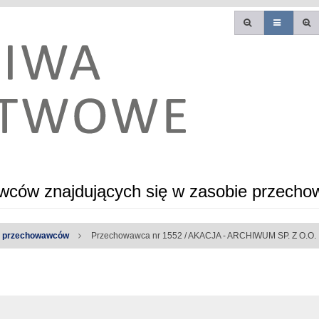
ców znajdujących się w zasobie przecho
a przechowawców
Przechowawca nr 1552 / AKACJA - ARCHIWUM SP. Z O.O.
e błędy: