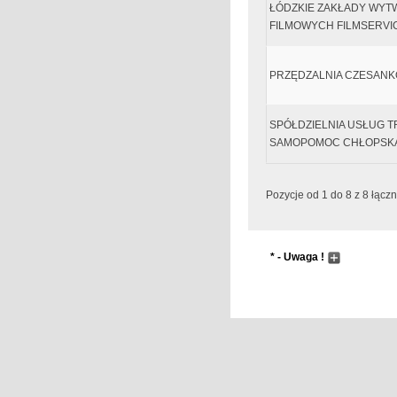
ŁÓDZKIE ZAKŁADY WYT
FILMOWYCH FILMSERVI
PRZĘDZALNIA CZESANK
SPÓŁDZIELNIA USŁUG
SAMOPOMOC CHŁOPSK
Pozycje od 1 do 8 z 8 łączn
* - Uwaga !
Wyszukiwanie następuj
Pole wyszukiwania pr
przyciskając przycisk
Nowak `&` Ada
Zostaną nam zwrócone