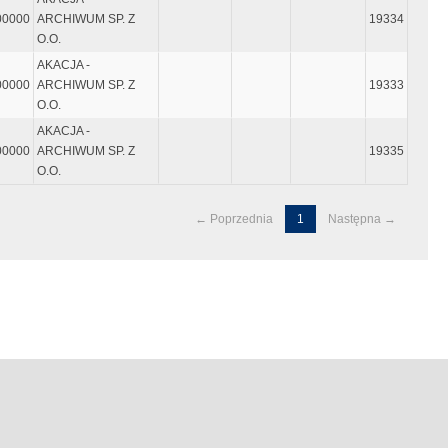
00000
ARCHIWUM SP. Z
19334
O.O.
AKACJA -
00000
ARCHIWUM SP. Z
19333
O.O.
AKACJA -
00000
ARCHIWUM SP. Z
19335
O.O.
← Poprzednia
1
Następna →
ęty "enter"
czynać się i kończyć znakiem "`" tzw. "Grave accent", który wpisujemy