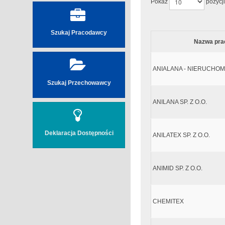
Pokaż
pozycji
Szukaj Pracodawcy
Nazwa pr
ANIALANA - NIERUCHOMOŚ
Szukaj Przechowawcy
ANILANA SP. Z O.O.
Deklaracja Dostępności
ANILATEX SP. Z O.O.
ANIMID SP. Z O.O.
CHEMITEX