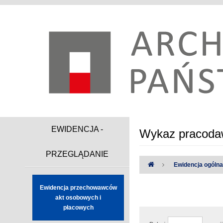
EWIDENCJA -
Wykaz pracodaw
PRZEGLĄDANIE
Ewidencja ogóln
Ewidencja przechowawców
Uwaga:
Wystąpiły następując
akt osobowych i
płacowych