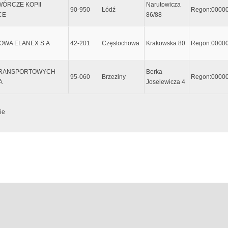
WÓRCZE KOPII
Narutowicza
90-950
Łódź
Regon:0000
CE
86/88
OWA ELANEX S.A
42-201
Częstochowa
Krakowska 80
Regon:0000
 TRANSPORTOWYCH
Berka
95-060
Brzeziny
Regon:0000
A
Joselewicza 4
ie
e dopiero po wpisaniu przynajmniej 5 znaków, lub wcześniej jeśli zostanie wciśni
zyjmuje metadane do zaawansowanego wyszukiwania. Sentancja metadanych musi za
 w górnym lewym rogu klawiatury (tam gdzie tylda). Dla przykładu wpisując:
m
 wiersze z poniższą kombinacją tekstu: