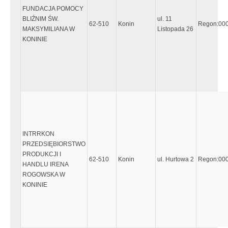
FUNDACJA POMOCY
BLIŹNIM ŚW.
ul. 11
62-510
Konin
Regon:00
MAKSYMILIANA W
Listopada 26
KONINIE
INTRRKON
PRZEDSIĘBIORSTWO
PRODUKCJI I
62-510
Konin
ul. Hurtowa 2
Regon:00
HANDLU IRENA
ROGOWSKA W
KONINIE