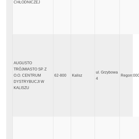
CHŁODNICZEJ
AUGUSTO
TRÓJMIASTO SP. Z
ul. Grzybowa
O.O. CENTRUM
62-800
Kalisz
Regon:00
4
DYSTRYBUCJI W
KALISZU