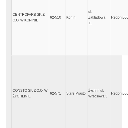
ul.
CENTROFARB SP. Z
62-510
Konin
Zakładowa
Regon:00
O.O. W KONINIE
11
CONSTO SP. Z O.O. W
Żychlin ul.
62-571
Stare Miasto
Regon:00
ŻYCHLINIE
Wrzosowa 3