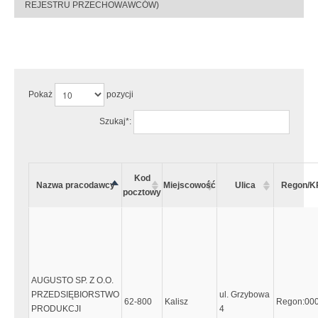
REJESTRU PRZECHOWAWCÓW)
Uwaga:
Wystąpiły następujące błędy:
Pokaż
pozycji
Szukaj*:
Kod
Nazwa pracodawcy
Miejscowość
Ulica
Regon/K
pocztowy
AUGUSTO SP. Z O.O.
PRZEDSIĘBIORSTWO
ul. Grzybowa
62-800
Kalisz
Regon:00
PRODUKCJI
4