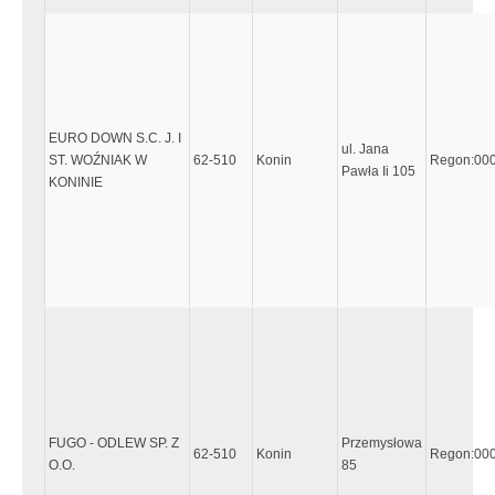
EURO DOWN S.C. J. I
ul. Jana
ST. WOŹNIAK W
62-510
Konin
Regon:00
Pawła Ii 105
KONINIE
FUGO - ODLEW SP. Z
Przemysłowa
62-510
Konin
Regon:00
O.O.
85