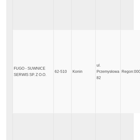
ul.
FUGO - SUWNICE
62-510
Konin
Przemysłowa
Regon:00
SERWIS SP. Z O.O.
82