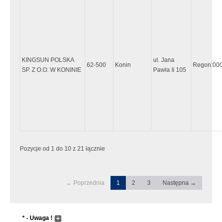
KINGSUN POLSKA
ul. Jana
62-500
Konin
Regon:00
SP. Z O.O. W KONINIE
Pawła Ii 105
Pozycje od 1 do 10 z 21 łącznie
← Poprzednia
1
2
3
Następna →
* - Uwaga !