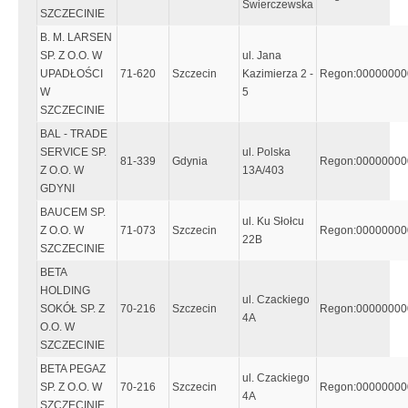
Świerczewska
SZCZECINIE
B. M. LARSEN
SP. Z O.O. W
ul. Jana
UPADŁOŚCI
71-620
Szczecin
Kazimierza 2 -
Regon:00000000
W
5
SZCZECINIE
BAL - TRADE
SERVICE SP.
ul. Polska
81-339
Gdynia
Regon:00000000
Z O.O. W
13A/403
GDYNI
BAUCEM SP.
ul. Ku Słołcu
Z O.O. W
71-073
Szczecin
Regon:00000000
22B
SZCZECINIE
BETA
HOLDING
ul. Czackiego
SOKÓŁ SP. Z
70-216
Szczecin
Regon:00000000
4A
O.O. W
SZCZECINIE
BETA PEGAZ
ul. Czackiego
SP. Z O.O. W
70-216
Szczecin
Regon:00000000
4A
SZCZECINIE