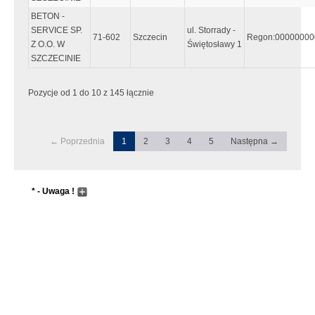
BETON -
SERVICE SP.
ul. Storrady -
71-602
Szczecin
Regon:00000000
Z O.O. W
Świętosławy 1
SZCZECINIE
Pozycje od 1 do 10 z 145 łącznie
← Poprzednia
1
2
3
4
5
Następna →
* - Uwaga !
Wyszukiwanie następuje dopiero po wpisaniu przynajmniej 5
znaków, lub wcześniej jeśli zostanie wciśnięty "enter"
Pole wyszukiwania przyjmuje metadane do zaawansowanego
wyszukiwania. Sentancja metadanych musi zaczynać się i
kończyć znakiem "`" tzw. "Grave accent", który wpisujemy
przyciskając przycisk w górnym lewym rogu klawiatury (tam gdzie
tylda). Dla przykładu wpisując:
Nowak `&` Adam