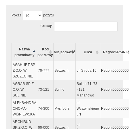
Pokaż
pozycji
Szukaj*:
Nazwa
Kod
Miejscowość
Ulica
Regon/KRS/NIP
pracodawcy
pocztowy
AGAHURT SP.
Z O.O. W
70-777
Szczecin
ul. Struga 15
Regon:00000000
SZCZECINIE
AGRAR SP. Z
Sulino 71, 73
O.O. W
73-121
Sulino
- 121
Regon:00000000
SULINIE
Marianowo
ALEKSANDRA
ul.
CHOMA -
74-300
Myślibórz
Wyszyńskiego
Regon:00000000
WIŚNIEWSKA
3/1
ARCHIBUD
ul.
SP. Z O.O. W
00-000
Szczecin
Regon:00000000