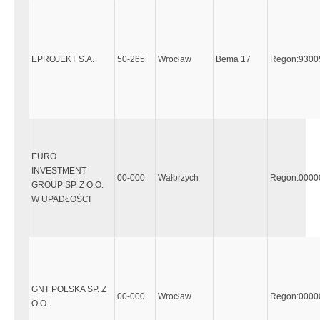
EPROJEKT S.A.
50-265
Wrocław
Bema 17
Regon:9300
EURO
INVESTMENT
00-000
Wałbrzych
Regon:0000
GROUP SP. Z O.O.
W UPADŁOŚCI
GNT POLSKA SP. Z
00-000
Wrocław
Regon:0000
O.O.