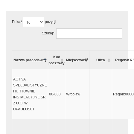
Uwaga:
Wystąpiły następujące błędy:
Pokaż
pozycji
Szukaj*:
Kod
Nazwa pracodawcy
Miejscowość
Ulica
Regon/KRS
pocztowy
ACTIVA
SPECJALISTYCZNE
HURTOWNIE
00-000
Wrocław
Regon:0000
INSTALACYJNE SP.
Z O.O. W
UPADŁOŚCI