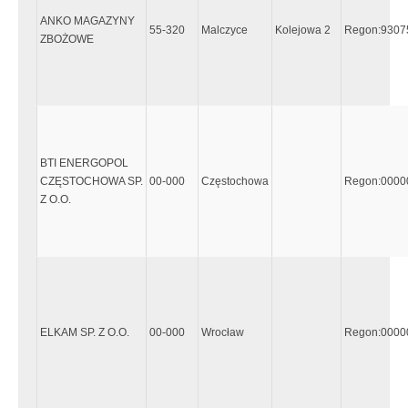
ANKO MAGAZYNY
55-320
Malczyce
Kolejowa 2
Regon:9307
ZBOŻOWE
BTI ENERGOPOL
CZĘSTOCHOWA SP.
00-000
Częstochowa
Regon:0000
Z O.O.
ELKAM SP. Z O.O.
00-000
Wrocław
Regon:0000