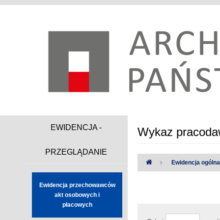
EWIDENCJA -
Wykaz pracodaw
PRZEGLĄDANIE
Ewidencja ogóln
Ewidencja przechowawców
Uwaga:
Wystąpiły następując
akt osobowych i
płacowych