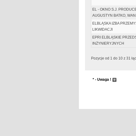
EL - OKNO S.J. PRODU
AUGUSTYN BATKO, WAN
ELBLĄSKA IZBA PRZEM
LIKWIDACJI
EPRI ELBLĄSKIE PRZE
INŻYNIERYJNYCH
Pozycje od 1 do 10 z 31 łą
* - Uwaga !
Wyszukiwanie następuj
Pole wyszukiwania pr
przyciskając przycisk
Nowak `&` Ada
Zostaną nam zwrócone
... nowak ... adam ...		... Nowak ... Adam 