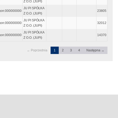
Z O.O. (JUPI)
JU PI SPÓŁKA
on:000000000
23805
Z O.O. (JUPI)
JU PI SPÓŁKA
on:000000000
32012
Z O.O. (JUPI)
JU PI SPÓŁKA
on:000000000
14370
Z O.O. (JUPI)
← Poprzednia
1
2
3
4
Następna →
ęty "enter"
czynać się i kończyć znakiem "`" tzw. "Grave accent", który wpisujemy
..