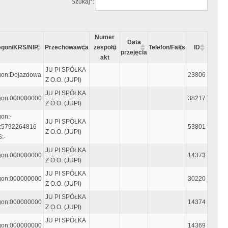
Szukaj*:
Numer
Data
gon/KRS/NIP
Przechowawca
zespołu
Telefon/Faks
ID
przejęcia
akt
JU PI SPÓŁKA
on:Dojazdowa
23806
Z O.O. (JUPI)
JU PI SPÓŁKA
on:000000000
38217
Z O.O. (JUPI)
on:-
JU PI SPÓŁKA
:5792264816
53801
Z O.O. (JUPI)
:-
JU PI SPÓŁKA
on:000000000
14373
Z O.O. (JUPI)
JU PI SPÓŁKA
on:000000000
30220
Z O.O. (JUPI)
JU PI SPÓŁKA
on:000000000
14374
Z O.O. (JUPI)
JU PI SPÓŁKA
on:000000000
14369