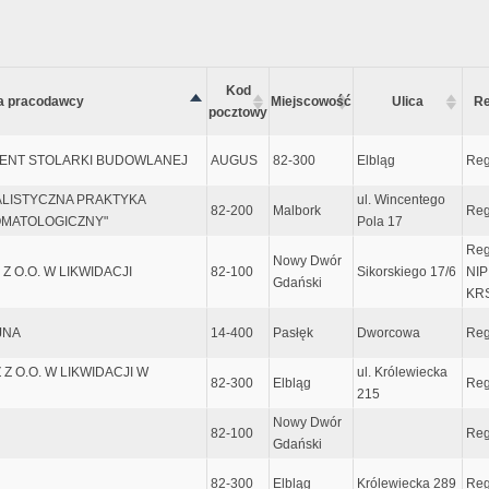
Kod
a pracodawcy
Miejscowość
Ulica
Re
pocztowy
UCENT STOLARKI BUDOWLANEJ
AUGUS
82-300
Elbląg
Reg
ALISTYCZNA PRAKTYKA
ul. Wincentego
82-200
Malbork
Reg
OMATOLOGICZNY"
Pola 17
Reg
Nowy Dwór
Z O.O. W LIKWIDACJI
82-100
Sikorskiego 17/6
NIP
Gdański
KRS
JNA
14-400
Pasłęk
Dworcowa
Reg
 Z O.O. W LIKWIDACJI W
ul. Królewiecka
82-300
Elbląg
Reg
215
Nowy Dwór
82-100
Reg
Gdański
82-300
Elbląg
Królewiecka 289
Reg