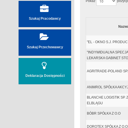
Pokaż
pozycji
Szukaj Pracodawcy
Nazw
"EL - OKNO S.J. PROD
Szukaj Przechowawcy
"INDYWIDUALNA SPECJ
LEKARSKA GABINET ST
AGRITRADE-POLAND SP. 
Deklaracja Dostępności
ANIMROL SPÓŁKA AKCY
BLANCHE LOGISTIK SP. Z
ELBLĄGU
BÓBR SPÓŁKA Z O.O
DOROTEX SPÓŁKA Z O.O