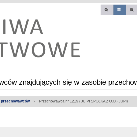
ców znajdujących się w zasobie przecho
a przechowawców
Przechowawca nr 1219 / JU PI SPÓŁKA Z O.O. (JUPI)
e błędy: