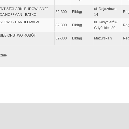
CENT STOLARKI BUDOWLANEJ
ul. Dojazdowa
82-300
Elbląg
Reg
DA HOFFMAN - BATKO
14
YSŁOWO - HANDLOWA W
ul. Kosynierów
82-300
Elbląg
Reg
Gdyńskich 30
DSIĘBIORSTWO ROBÓT
82-300
Elbląg
Mazurska 9
Reg
cznie
e dopiero po wpisaniu przynajmniej 5 znaków, lub wcześniej jeśli zostanie wciśni
zyjmuje metadane do zaawansowanego wyszukiwania. Sentancja metadanych musi za
 w górnym lewym rogu klawiatury (tam gdzie tylda). Dla przykładu wpisując:
m
 wiersze z poniższą kombinacją tekstu:
...		... nowaK ... adaM ...

                 ... adam ... nowak ...		... aDam ... nOwak .