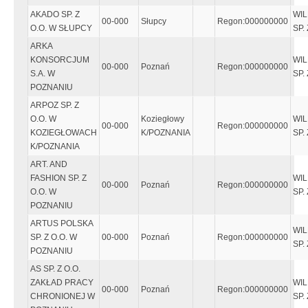
AKADO SP. Z
WIL
00-000
Słupcy
Regon:000000000
O.O. W SŁUPCY
SP. 
ARKA
KONSORCJUM
WIL
00-000
Poznań
Regon:000000000
S.A. W
SP. 
POZNANIU
ARPOZ SP. Z
O.O. W
Koziegłowy
WIL
00-000
Regon:000000000
KOZIEGŁOWACH
K/POZNANIA
SP. 
K/POZNANIA
ART. AND
FASHION SP. Z
WIL
00-000
Poznań
Regon:000000000
O.O. W
SP. 
POZNANIU
ARTUS POLSKA
WIL
SP. Z O.O. W
00-000
Poznań
Regon:000000000
SP. 
POZNANIU
AS SP. Z O.O.
ZAKŁAD PRACY
WIL
00-000
Poznań
Regon:000000000
CHRONIONEJ W
SP. 