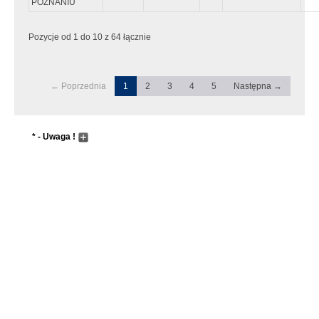
POZNANIU
Pozycje od 1 do 10 z 64 łącznie
← Poprzednia
1
2
3
4
5
Następna →
* - Uwaga !
Wyszukiwanie następuje dopiero po wpisaniu przynajmniej 5
znaków, lub wcześniej jeśli zostanie wciśnięty "enter"
Pole wyszukiwania przyjmuje metadane do zaawansowanego
wyszukiwania. Sentancja metadanych musi zaczynać się i
kończyć znakiem "`" tzw. "Grave accent", który wpisujemy
przyciskając przycisk w górnym lewym rogu klawiatury (tam gdzie
tylda). Dla przykładu wpisując:
Nowak `&` Adam
Zostaną nam zwrócone wiersze z poniższą kombinacją tekstu:
... nowak ... adam ...		... Nowak 