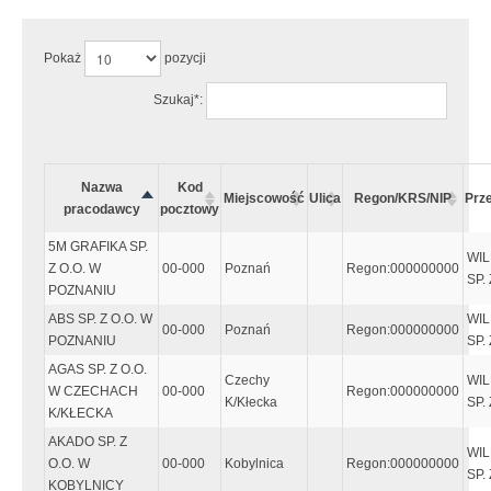
Pokaż
pozycji
Szukaj*:
Nazwa
Kod
Miejscowość
Ulica
Regon/KRS/NIP
Prz
pracodawcy
pocztowy
5M GRAFIKA SP.
WIL
Z O.O. W
00-000
Poznań
Regon:000000000
SP. 
POZNANIU
ABS SP. Z O.O. W
WIL
00-000
Poznań
Regon:000000000
POZNANIU
SP. 
AGAS SP. Z O.O.
Czechy
WIL
W CZECHACH
00-000
Regon:000000000
K/Kłecka
SP. 
K/KŁECKA
AKADO SP. Z
WIL
O.O. W
00-000
Kobylnica
Regon:000000000
SP. 
KOBYLNICY