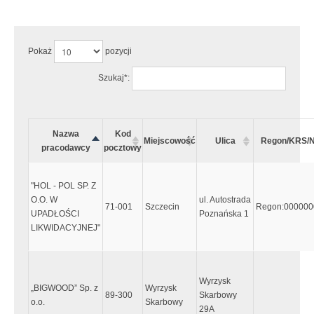
Uwaga:
Wystąpiły następujące błędy:
Pokaż
pozycji
Szukaj*:
Nazwa
Kod
Miejscowość
Ulica
Regon/KRS/N
pracodawcy
pocztowy
"HOL - POL SP. Z
O.O. W
ul. Autostrada
71-001
Szczecin
Regon:000000
UPADŁOŚCI
Poznańska 1
LIKWIDACYJNEJ"
Wyrzysk
„BIGWOOD” Sp. z
Wyrzysk
89-300
Skarbowy
o.o.
Skarbowy
29A