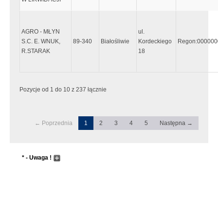
AGRO - MŁYN
ul.
S.C. E. WNUK,
89-340
Białośliwie
Kordeckiego
Regon:000000
R.STARAK
18
Pozycje od 1 do 10 z 237 łącznie
← Poprzednia
1
2
3
4
5
Następna →
* - Uwaga !
Wyszukiwanie następuje dopiero po wpisaniu przynajmniej 5
znaków, lub wcześniej jeśli zostanie wciśnięty "enter"
Pole wyszukiwania przyjmuje metadane do zaawansowanego
wyszukiwania. Sentancja metadanych musi zaczynać się i
kończyć znakiem "`" tzw. "Grave accent", który wpisujemy
przyciskając przycisk w górnym lewym rogu klawiatury (tam gdzie