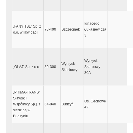
Ignacego
„FANY TSL” Sp. z
78-400
Szczecinek
Łukasiewicza
o.o. w likwidacji
3
Wyrzysk
Wyrzysk
„OLAJ” Sp. z o.o.
89-300
Skarbowy
Skarbowy
30A
„PRIMA-TRANS”
Sławski i
Os. Cechowe
Wspólnicy Sp.j. z
64-840
Budzyń
42
siedzibą w
Budzyniu