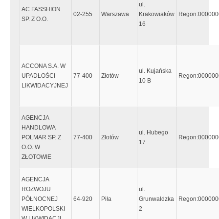
ul.
AC FASSHION
02-255
Warszawa
Krakowiaków
Regon:000000
SP. Z O.O.
16
ACCONA S.A. W
ul. Kujańska
UPADŁOŚCI
77-400
Złotów
Regon:000000
10 B
LIKWIDACYJNEJ
AGENCJA
HANDLOWA
ul. Hubego
POLMAR SP. Z
77-400
Złotów
Regon:000000
17
O.O. W
ZŁOTOWIE
AGENCJA
ROZWOJU
ul.
PÓŁNOCNEJ
64-920
Piła
Grunwaldzka
Regon:000000
WIELKOPOLSKI
2
W LIKWIDACJI